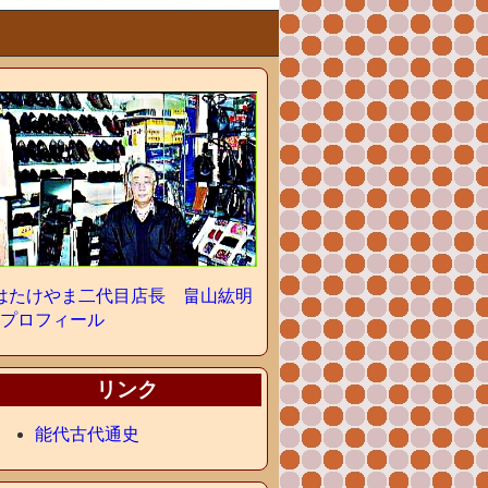
はたけやま二代目店長 畠山紘明
»プロフィール
リンク
能代古代通史