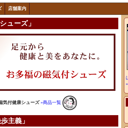
ズ
店舗案内
康シューズ」
の磁気付健康シューズ
»商品一覧
快歩主義」