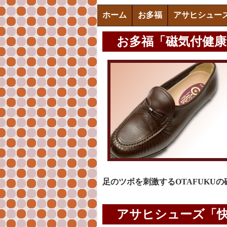
ホーム
お多福
アサヒシュー
お多福「磁気付健
足のツボを刺激するOTAFUKU
アサヒシューズ「