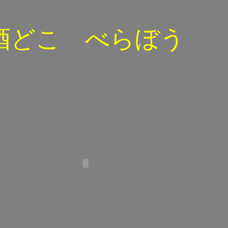
酒どこ べらぼう
ｄ