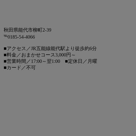
秋田県能代市柳町2-39
℡0185-54-4066
■アクセス／JR五能線能代駅より徒歩約6分
■料金／おまかせコース3,000円～
■営業時間／17:00～翌1:00 ■定休日／月曜
■カード／不可