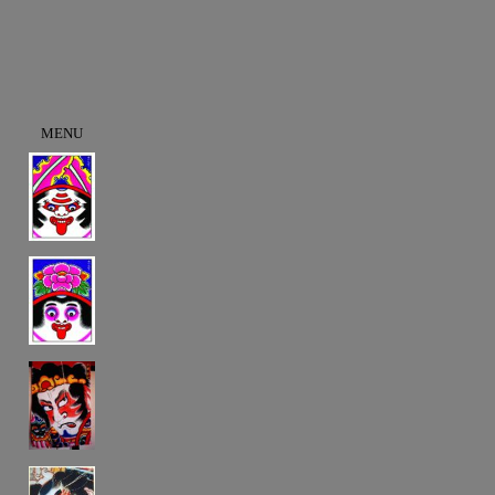
MENU
ｄｄ